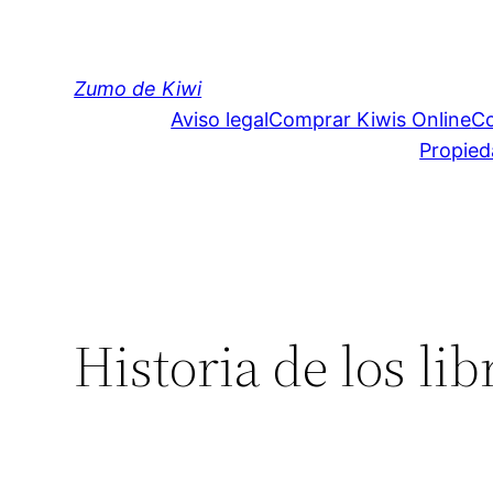
Saltar
al
contenido
Zumo de Kiwi
Aviso legal
Comprar Kiwis Online
C
Propied
Historia de los li