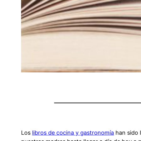
Los
libros de cocina y gastronomía
han sido l