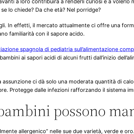
vanti a loro contribuirà a renderli curiosi e a volerl
i se lo chiede? Da che età? Nel porridge?
igli. In effetti, il mercato attualmente ci offre una fo
no familiarità con il sapore acido.
ciazione spagnola di pediatria sull’alimentazione co
 bambini ai sapori acidi di alcuni frutti dall’inizio del
ua assunzione ci dà solo una moderata quantità di calori
re. Protegge dalle infezioni rafforzando il sistema im
 bambini possono man
almente allergenico” nelle sue due varietà, verde e oro